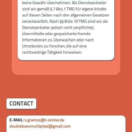
keine Gewähr übernehmen. Als Diensteanbieter
sind wir gemäß § 7 Abs.1 TMG für eigene Inhalte
auf diesen Seiten nach den allgemeinen Gesetzen
verantwortlich. Nach §§ 8 bis 10 TMG sind wir als
Diensteanbieter jedoch nicht verpflichtet,
übermittelte oder gespeicherte fremde
Informationen zu überwachen oder nach
Umständen zu forschen, die auf eine
rechtswidrige Tätigkeit hinweisen.
Verpflichtungen zur Entfernung oder Sperrung
der Nutzung von Informationen nach den
allgemeinen Gesetzen bleiben hiervon unberührt.
Eine diesbezügliche Haftung ist jedoch erst ab
dem Zeitpunkt der Kenntnis einer konkreten
Rechtsverletzung möglich. Bei Bekanntwerden
von entsprechenden Rechtsverletzungen werden
wir diese Inhalte umgehend entfernen.
CONTACT
Haftung für Links
E-MAIL:
s.gramss@t-online.de
Unser Angebot enthält Links zu externen
doublebassmultiplied@gmail.com
Webseiten Dritter, auf deren Inhalte wir keinen